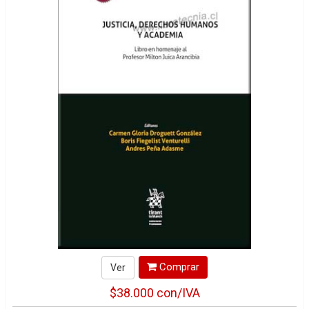
Comprar
Ver
$38.000
con/IVA