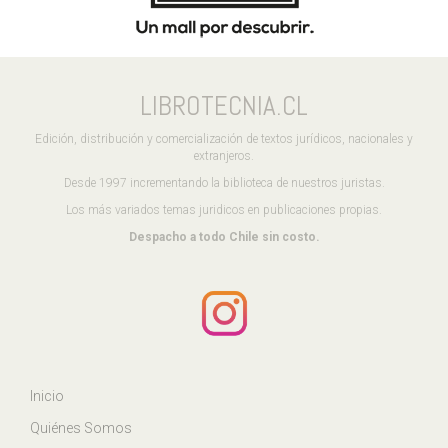
LIBROTECNIA.CL
Edición, distribución y comercialización de textos jurídicos, nacionales y
extranjeros.
Desde 1997 incrementando la biblioteca de nuestros juristas.
Los más variados temas juridicos en publicaciones propias.
Despacho a todo Chile sin costo.
Inicio
Quiénes Somos