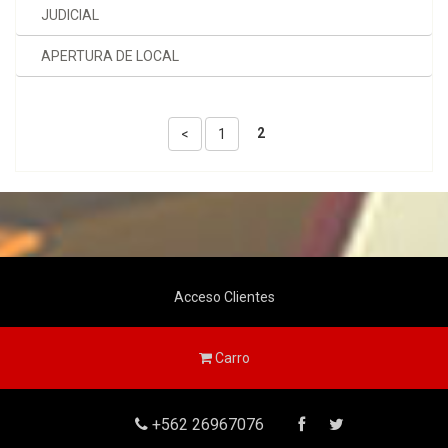
JUDICIAL
APERTURA DE LOCAL
2
<
1
Acceso Clientes
Carro
+562 26967076