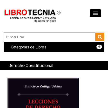
Toggle
navigati
Categorías de Libros
Derecho Constitucional