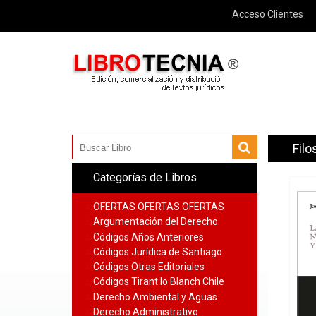
Acceso Clientes
Filo
Categorías de Libros
OFERTAS OFERTAS OFERTAS
Argumentación del Derecho
Códigos Años Anteriores
Códigos Jurídica de Santiago
Códigos Otras Editoriales
Códigos Tirant lo Blanch Chile
Derecho Ambiental y Aguas
Derecho Administrativo