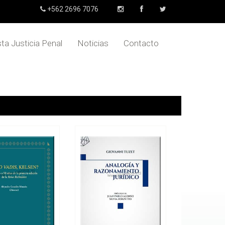
+562 2696 7076
sta Justicia Penal
Noticias
Contacto