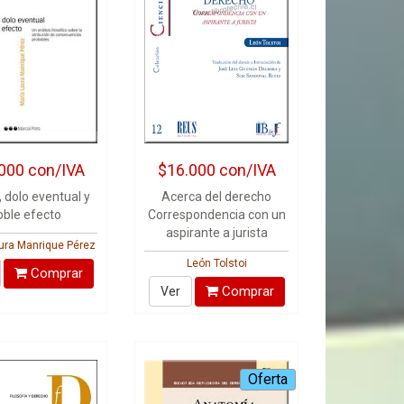
000
con/IVA
$16.000
con/IVA
, dolo eventual y
Acerca del derecho
oble efecto
Correspondencia con un
aspirante a jurista
ura Manrique Pérez
León Tolstoi
Comprar
Comprar
Ver