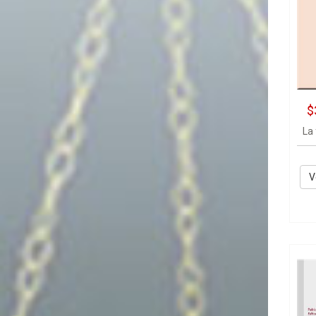
$
La 
V