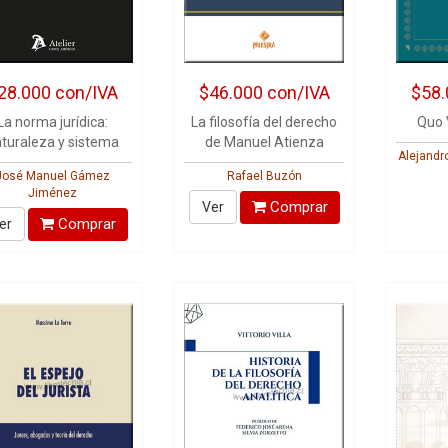
28.000
con/IVA
$46.000
con/IVA
$58.
La norma jurídica:
La filosofía del derecho
Quo 
turaleza y sistema
de Manuel Atienza
Alejandr
José Manuel Gámez
Rafael Buzón
Jiménez
Comprar
Ver
Comprar
er