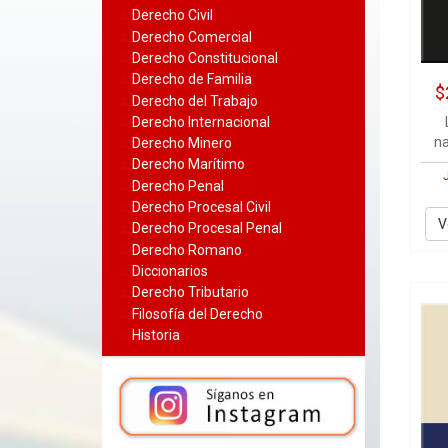
Derecho Civil
Derecho Comercial
Derecho Constitucional
Derecho de Familia
$
Derecho del Trabajo
Derecho Internacional
na
Derecho Minero
Derecho Marítimo
Derecho Penal
Derecho Procesal Civil
V
Derecho Procesal Penal
Derecho Romano
Diccionarios
Derecho Tributario
Filosofía del Derecho
Historia