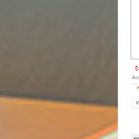
$
Aco
P
V