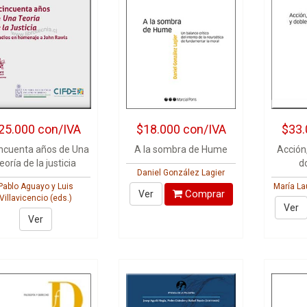
25.000
con/IVA
$18.000
con/IVA
$33.
incuenta años de Una
A la sombra de Hume
Acción
eoría de la justicia
d
Daniel González Lagier
Pablo Aguayo y Luis
María La
Comprar
Ver
Villavicencio (eds.)
Ver
Ver