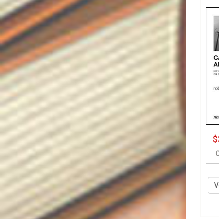
$
C
V