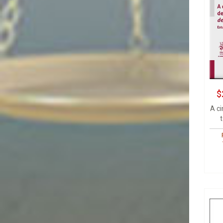
$
A c
t