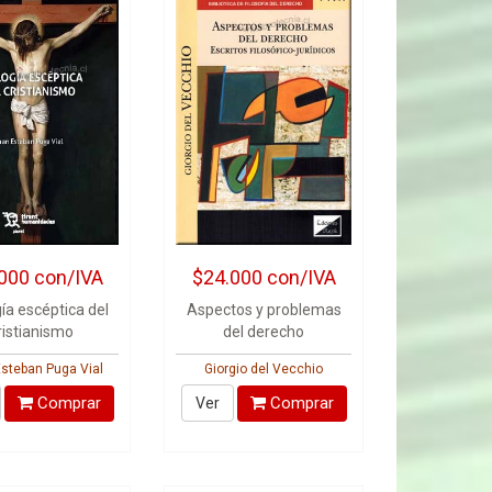
000
con/IVA
$24.000
con/IVA
ía escéptica del
Aspectos y problemas
ristianismo
del derecho
steban Puga Vial
Giorgio del Vecchio
Comprar
Comprar
Ver