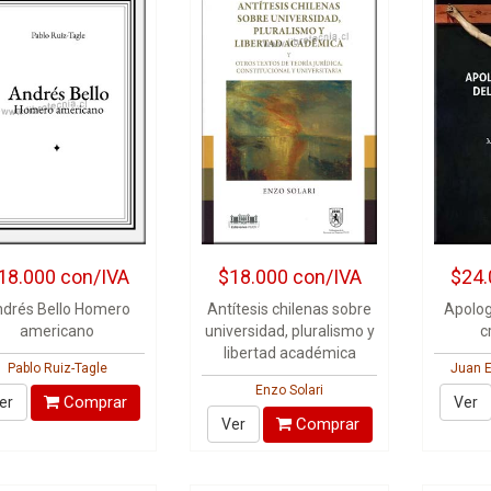
18.000
con/IVA
$18.000
con/IVA
$24.
drés Bello Homero
Antítesis chilenas sobre
Apolog
americano
universidad, pluralismo y
c
libertad académica
Pablo Ruiz-Tagle
Juan E
Enzo Solari
Comprar
er
Ver
Comprar
Ver