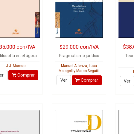
35.000
con/IVA
$29.000
con/IVA
$38.
filosofía en el ágora
Pragmatismo jurídico
Teor
J.J. Moreso
Manuel Atienza, Luca
Malagoli y Marco Segatti
Comprar
er
Comprar
Ver
Ver