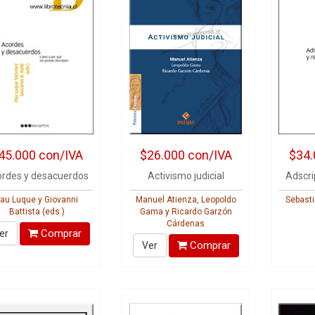
45.000
con/IVA
$26.000
con/IVA
$34.
rdes y desacuerdos
Activismo judicial
Adscri
au Luque y Giovanni
Manuel Atienza, Leopoldo
Sebasti
Battista (eds.)
Gama y Ricardo Garzón
Cárdenas
Comprar
er
Comprar
Ver