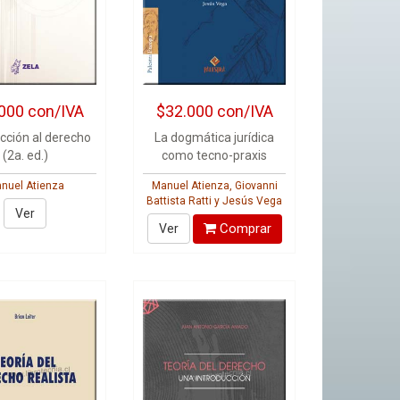
000
con/IVA
$32.000
con/IVA
cción al derecho
La dogmática jurídica
(2a. ed.)
como tecno-praxis
nuel Atienza
Manuel Atienza, Giovanni
Battista Ratti y Jesús Vega
Ver
Comprar
Ver