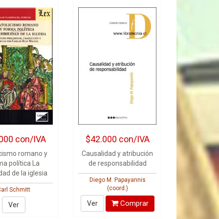
000
con/IVA
$42.000
con/IVA
icismo romano y
Causalidad y atribución
ma política La
de responsabilidad
idad de la iglesia
Diego M. Papayannis
(coord.)
arl Schmitt
Comprar
Ver
Ver