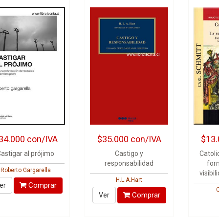
34.000
con/IVA
$35.000
con/IVA
$13.
astigar al prójimo
Castigo y
Catol
responsabilidad
for
Roberto Gargarella
visibil
H.L.A.Hart
Comprar
er
C
Comprar
Ver