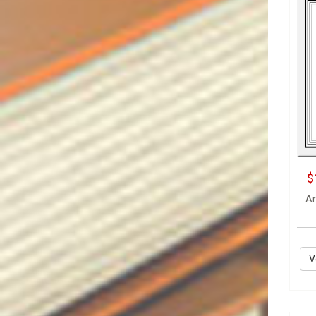
$
An
V