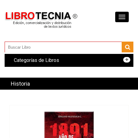
Toggle
navigati
Categorías de Libros
Historia