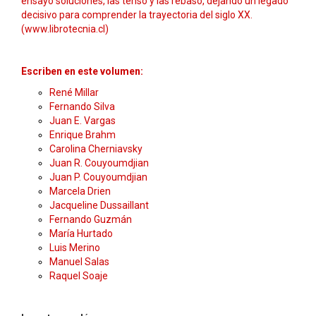
ensayó soluciones, las tensó y las rebasó, dejando un legado
decisivo para comprender la trayectoria del siglo XX.
(www.librotecnia.cl)
Escriben en este volumen:
René Millar
Fernando Silva
Juan E. Vargas
Enrique Brahm
Carolina Cherniavsky
Juan R. Couyoumdjian
Juan P. Couyoumdjian
Marcela Drien
Jacqueline Dussaillant
Fernando Guzmán
María Hurtado
Luis Merino
Manuel Salas
Raquel Soaje