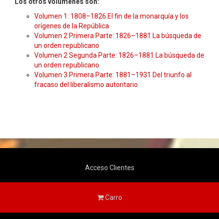
Los otros volúmenes son:
Volumen 1: 1808–1826 El fin de la monarquía y los
orígenes de la República
Volumen 2 Primera Parte: 1826–1881 La búsqueda de
un orden republicano
Volumen 2 Segunda Parte: 1826–1881 La búsqueda de
un orden republicano
Volumen 3 Primera Parte: 1881–1931 Del triunfo al
fracaso del liberalismo autoritario
Acceso Clientes
Carro