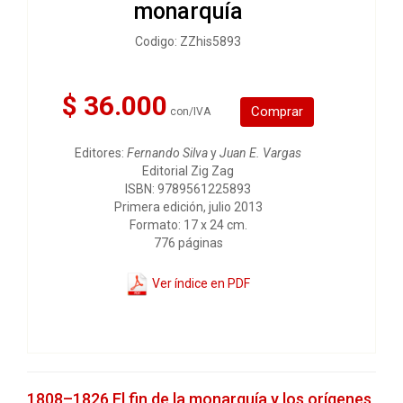
monarquía
Codigo: ZZhis5893
$ 36.000
Comprar
con/IVA
Editores:
Fernando Silva
y
Juan E. Vargas
Editorial Zig Zag
ISBN: 9789561225893
Primera edición, julio 2013
Formato: 17 x 24 cm.
776 páginas
Ver índice en PDF
1808–1826 El fin de la monarquía y los orígenes