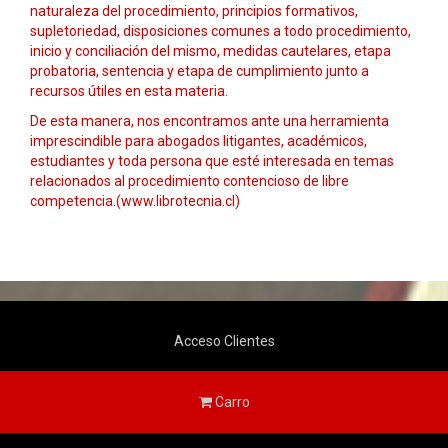
naturaleza del procedimiento, principios formativos,
supletoriedad, disposiciones comunes a todo procedimiento,
inicio y conciliación del mismo, medidas cautelares, etapa
probatoria, sentencia y etapa de cumplimiento junto a
recursos útiles en esta materia.
De esta manera, nos encontramos ante una herramienta
imprescindible para abogados litigantes, académicos,
estudiantes y toda persona que esté interesada en temas
relacionados al procedimiento contencioso de libre
competencia.
(www.librotecnia.cl)
Acceso Clientes
Carro