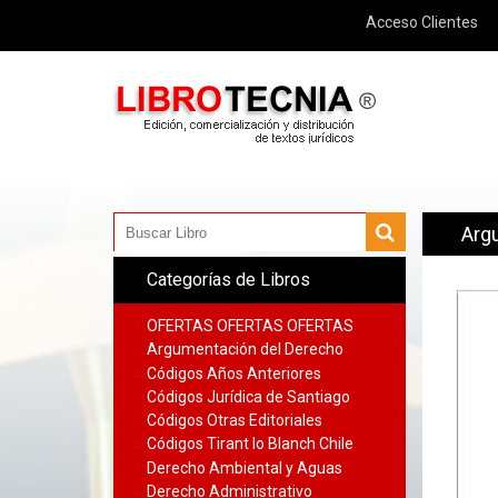
Acceso Clientes
Arg
Categorías de Libros
OFERTAS OFERTAS OFERTAS
Argumentación del Derecho
Códigos Años Anteriores
Códigos Jurídica de Santiago
Códigos Otras Editoriales
Códigos Tirant lo Blanch Chile
Derecho Ambiental y Aguas
Derecho Administrativo