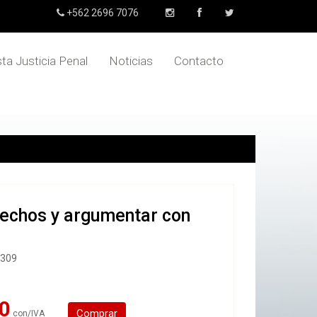
+562 2696 7076
sta Justicia Penal
Noticias
Contacto
hechos y argumentar con
7309
0
Comprar
con/IVA