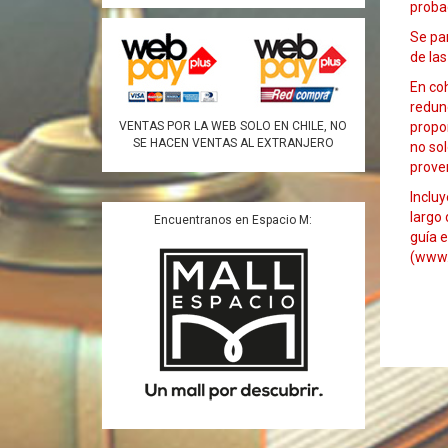
proba
Se par
de las
En coh
redund
propon
VENTAS POR LA WEB SOLO EN CHILE, NO
SE HACEN VENTAS AL EXTRANJERO
no sol
proven
Incluy
largo 
Encuentranos en Espacio M:
guía e
(www.l