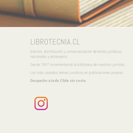
LIBROTECNIA.CL
Edición, distribución y comercialización de textos jurídicos,
nacionales y extranjeros.
Desde 1997 incrementando la biblioteca de nuestros juristas.
Los más variados temas juridicos en publicaciones propias.
Despacho a todo Chile sin costo.