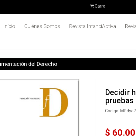
Carro
Inicio
Quiénes Somos
Revista InfanciActiva
Revi
umentación del Derecho
Decidir 
pruebas
Codigo: MPdya
$ 60.00