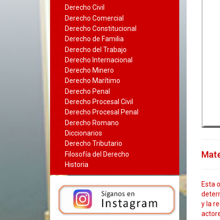
Derecho Civil
Derecho Comercial
Derecho Constitucional
Derecho de Familia
Derecho del Trabajo
Derecho Internacional
Derecho Minero
Derecho Marítimo
Derecho Penal
Derecho Procesal Civil
Derecho Procesal Penal
Derecho Romano
Diccionarios
Derecho Tributario
Mate
Filosofía del Derecho
Historia
Esta o
determ
y la r
actor