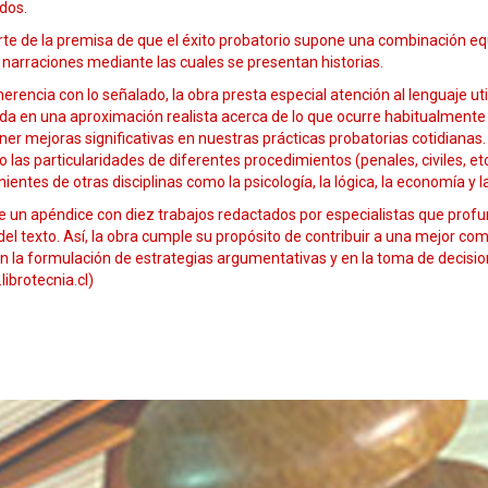
dos.
te de la premisa de que el éxito probatorio supone una combinación equi
 narraciones mediante las cuales se presentan historias.
erencia con lo señalado, la obra presta especial atención al lenguaje ut
a en una aproximación realista acerca de lo que ocurre habitualmente e
er mejoras significativas en nuestras prácticas probatorias cotidianas. 
o las particularidades de diferentes procedimientos (penales, civiles, 
ientes de otras disciplinas como la psicología, la lógica, la economía y l
e un apéndice con diez trabajos redactados por especialistas que profu
del texto. Así, la obra cumple su propósito de contribuir a una mejor c
n la formulación de estrategias argumentativas y en la toma de decision
ibrotecnia.cl)