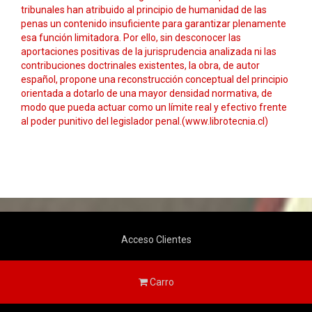
tribunales han atribuido al principio de humanidad de las
penas un contenido insuficiente para garantizar plenamente
esa función limitadora. Por ello, sin desconocer las
aportaciones positivas de la jurisprudencia analizada ni las
contribuciones doctrinales existentes, la obra, de autor
español, propone una reconstrucción conceptual del principio
orientada a dotarlo de una mayor densidad normativa, de
modo que pueda actuar como un límite real y efectivo frente
al poder punitivo del legislador penal.(www.librotecnia.cl)
Acceso Clientes
Carro