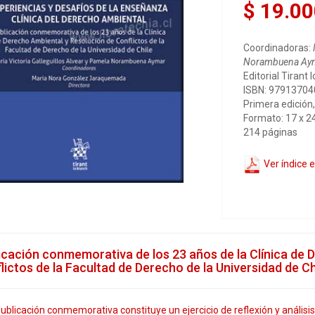
$ 19.00
Coordinadoras:
Norambuena Ay
Editorial Tirant 
ISBN: 9791370
Primera edición
Formato: 17 x 2
214 páginas
Ver índice 
icación conmemorativa de los 23 años de la Clínica de 
lictos de la Facultad de Derecho de la Universidad de Ch
ublicación conmemorativa constituye un ejercicio de reflexión y análisis 