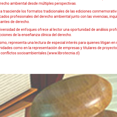
erecho ambiental desde múltiples perspectivas.
a trasciende los formatos tradicionales de las ediciones conmemorativas
ados profesionales del derecho ambiental junto con las vivencias, inqu
iantes de derecho.
iversidad de enfoques ofrece al lector una oportunidad de análisis prof
ciones de la enseñanza clínica del derecho.
mo, representa una lectura de especial interés para quienes litigan en
idades como en la representación de empresas y titulares de proyectos
 conflictos socioambientales.(www.librotecnia.cl)