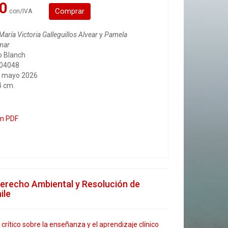
0
Comprar
con/IVA
María Victoria Galleguillos Alvear
y
Pamela
mar
lo Blanch
404048
, mayo 2026
4 cm.
en PDF
Derecho Ambiental y Resolución de
ile
crítico sobre la enseñanza y el aprendizaje clínico