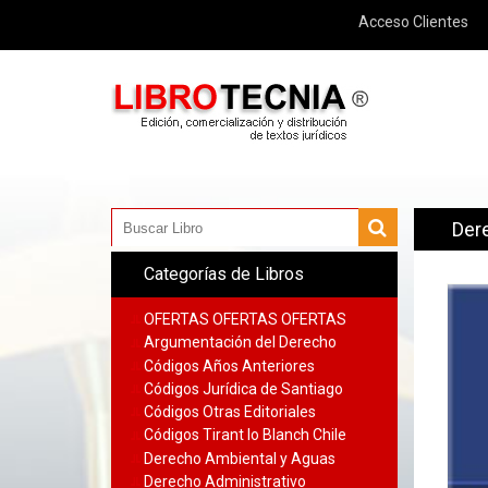
Acceso Clientes
Der
Categorías de Libros
OFERTAS OFERTAS OFERTAS
Argumentación del Derecho
Códigos Años Anteriores
Códigos Jurídica de Santiago
Códigos Otras Editoriales
Códigos Tirant lo Blanch Chile
Derecho Ambiental y Aguas
Derecho Administrativo