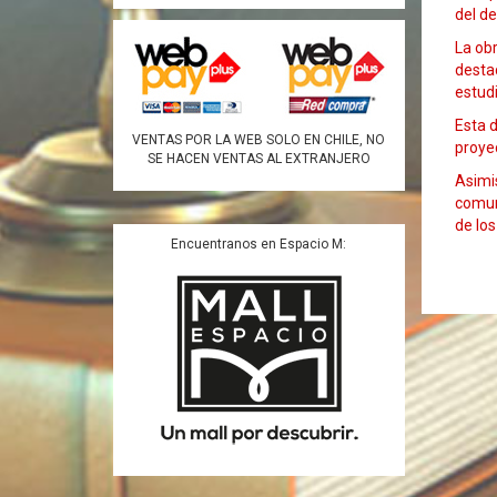
del d
La obr
destac
estud
Esta d
VENTAS POR LA WEB SOLO EN CHILE, NO
proyec
SE HACEN VENTAS AL EXTRANJERO
Asimis
comun
de los
Encuentranos en Espacio M: