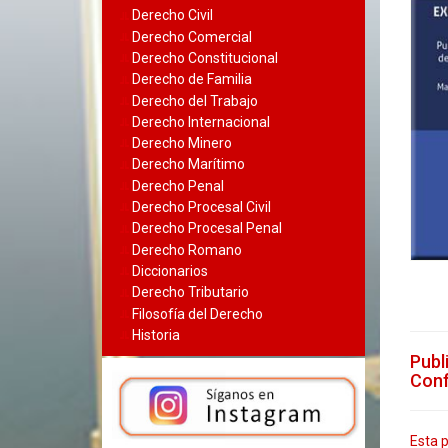
Derecho Civil
Derecho Comercial
Derecho Constitucional
Derecho de Familia
Derecho del Trabajo
Derecho Internacional
Derecho Minero
Derecho Marítimo
Derecho Penal
Derecho Procesal Civil
Derecho Procesal Penal
Derecho Romano
Diccionarios
Derecho Tributario
Filosofía del Derecho
Historia
Publ
Conf
Esta p