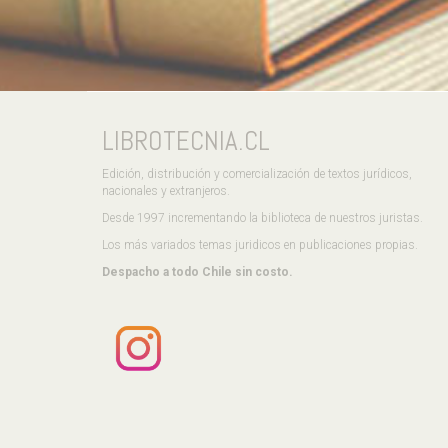
LIBROTECNIA.CL
Edición, distribución y comercialización de textos jurídicos,
nacionales y extranjeros.
Desde 1997 incrementando la biblioteca de nuestros juristas.
Los más variados temas juridicos en publicaciones propias.
Despacho a todo Chile sin costo.