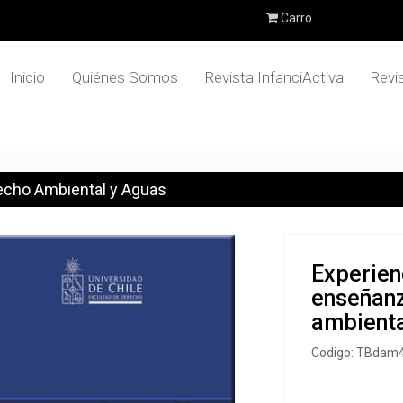
Carro
Inicio
Quiénes Somos
Revista InfanciActiva
Revi
echo Ambiental y Aguas
Experien
enseñanz
ambienta
Codigo: TBdam