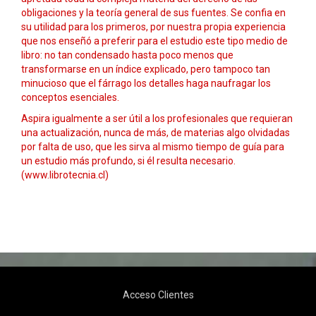
obligaciones y la teoría general de sus fuentes. Se confia en
su utilidad para los primeros, por nuestra propia experiencia
que nos enseñó a preferir para el estudio este tipo medio de
libro: no tan condensado hasta poco menos que
transformarse en un índice explicado, pero tampoco tan
minucioso que el fárrago los detalles haga naufragar los
conceptos esenciales.
Aspira igualmente a ser útil a los profesionales que requieran
una actualización, nunca de más, de materias algo olvidadas
por falta de uso, que les sirva al mismo tiempo de guía para
un estudio más profundo, si él resulta necesario.
(www.librotecnia.cl)
Acceso Clientes