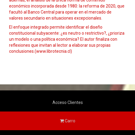
además, el análisis de la única norma de contenido
económico incorporada desde 1980: la reforma de 2020, que
facultó al Banco Central para operar en el mercado de
valores secundario en situaciones excepcionales.
El enfoque integrado permite identificar el diseño
constitucional subyacente: ¿es neutro o restrictivo?, ¿prioriza
un modelo o una política económica? El autor finaliza con
reflexiones que invitan al lector a elaborar sus propias
conclusiones.(www.librotecnia.cl)
Acceso Clientes
Carro