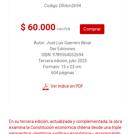
Codigo: DRdcn2694
$ 60.000
Comprar
con/IVA
Autor:
José Luis Guerrero Becar
Der Ediciones
ISBN: 9789564052694
Tercera edición, julio 2025
Formato: 15 x 23 cm.
604 páginas
Ver índice en PDF
En su tercera edición, actualizada y complementada, la obra
examina la Constitución económica chilena desde una triple
perspectiva –histórica, jurídica y económica–, incorporando