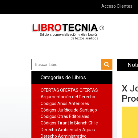
Acceso Clientes
Noti
Categorías de Libros
X J
OFERTAS OFERTAS OFERTAS
Pro
Argumentación del Derecho
Códigos Años Anteriores
Códigos Jurídica de Santiago
Códigos Otras Editoriales
Códigos Tirant lo Blanch Chile
Derecho Ambiental y Aguas
Derecho Administrativo